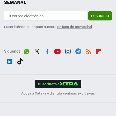
SEMANAL
SUSCRIBIR
Suscribiéndote aceptas nuestra
política de privacidad
Síguenos
Wh
Twit
Fac
You
Inst
Tele
RSS
Flip
ats
ter
ebo
tub
agr
gra
boa
Link
Tikt
App
ok
e
am
m
rd
edI
ok
Suscríbete a
n
Apoya a Xataka y disfruta ventajas exclusivas