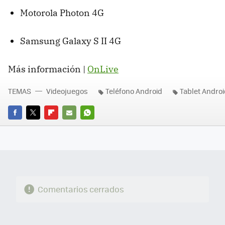
Motorola Photon 4G
Samsung Galaxy S II 4G
Más información |
OnLive
TEMAS
Videojuegos
Teléfono Android
Tablet Andro
FACEBOOK
TWITTER
FLIPBOARD
E-
WHATSAPP
MAIL
Comentarios cerrados