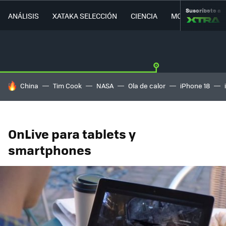
Suscríbete a
ANÁLISIS
XATAKA SELECCIÓN
CIENCIA
MOVILIDAD
HOY SE HABLA DE
China
Tim Cook
NASA
Ola de calor
iPhone 18
OnLive para tablets y
smartphones