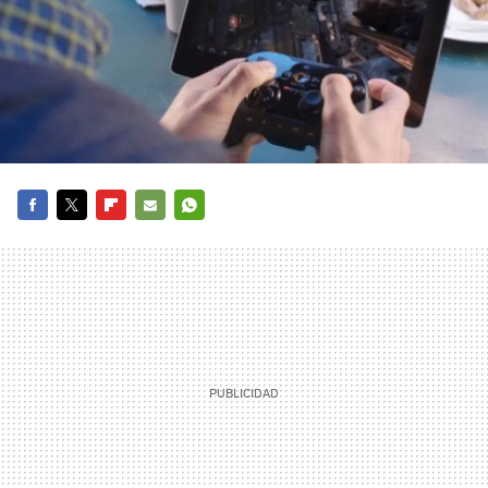
FACEBOOK
TWITTER
FLIPBOARD
E-
WHATSAPP
MAIL