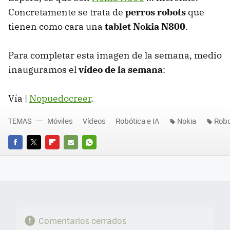
Concretamente se trata de
perros robots
que
tienen como cara una
tablet Nokia N800
.
Para completar esta imagen de la semana, medio
inauguramos el
vídeo de la semana
:
Vía |
Nopuedocreer
.
TEMAS
Móviles
Vídeos
Robótica e IA
Nokia
Rob
FACEBOOK
TWITTER
FLIPBOARD
E-
WHATSAPP
MAIL
Comentarios cerrados