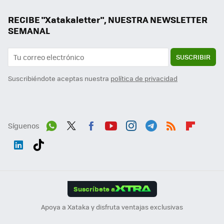
RECIBE "Xatakaletter", NUESTRA NEWSLETTER
SEMANAL
SUSCRIBIR
Suscribiéndote aceptas nuestra
política de privacidad
Síguenos
Wh
Twit
Fac
You
Inst
Tele
RSS
Flip
ats
ter
ebo
tub
agr
gra
boa
Link
Tikt
App
ok
e
am
m
rd
edI
ok
Suscríbete a
n
Apoya a Xataka y disfruta ventajas exclusivas