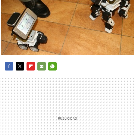
FACEBOOK
TWITTER
FLIPBOARD
E-
WHATSAPP
MAIL