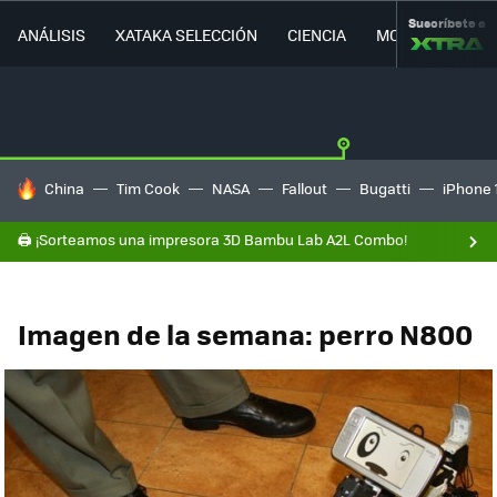
Suscríbete a
ANÁLISIS
XATAKA SELECCIÓN
CIENCIA
MOVILIDAD
HOY SE HABLA DE
China
Tim Cook
NASA
Fallout
Bugatti
iPhone 
🖨️ ¡Sorteamos una impresora 3D Bambu Lab A2L Combo!
Imagen de la semana: perro N800