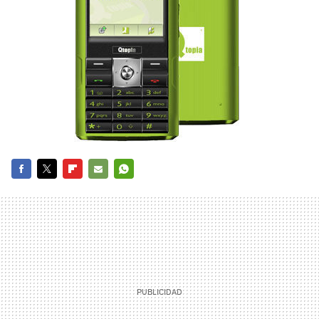
FACEBOOK
TWITTER
FLIPBOARD
E-
WHATSAPP
MAIL