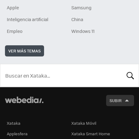
Apple
Samsung
Inteligencia artificial
China
Empleo
Windows 11
VER MÁS TEMAS
BUSCA
SUBIR
Xataka
Xataka Móvil
Applesfera
Xataka Smart Home