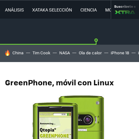
Suscríbete a
ANÁLISIS
XATAKA SELECCIÓN
CIENCIA
MOVILIDAD
HOY SE HABLA DE
China
Tim Cook
NASA
Ola de calor
iPhone 18
GreenPhone, móvil con Linux