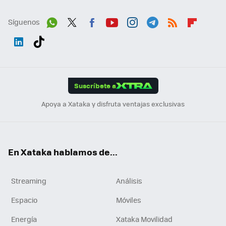
Síguenos
Wh
Twit
Fac
You
Inst
Tele
RSS
Flip
ats
ter
ebo
tub
agr
gra
boa
Link
Tikt
App
ok
e
am
m
rd
edI
ok
Suscríbete a
n
Apoya a Xataka y disfruta ventajas exclusivas
En Xataka hablamos de...
Streaming
Análisis
Espacio
Móviles
Energía
Xataka Movilidad