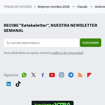
TEMAS DE INTERÉS
Mejores moviles 2026
Claude
Androi
RECIBE "Xatakaletter", NUESTRA NEWSLETTER
SEMANAL
SUSCRIBIR
Suscribiéndote aceptas nuestra
política de privacidad
Síguenos
Wh
Twit
Fac
You
Inst
Tele
RSS
Flip
ats
ter
ebo
tub
agr
gra
boa
Link
Tikt
App
ok
e
am
m
rd
edI
ok
Suscríbete a