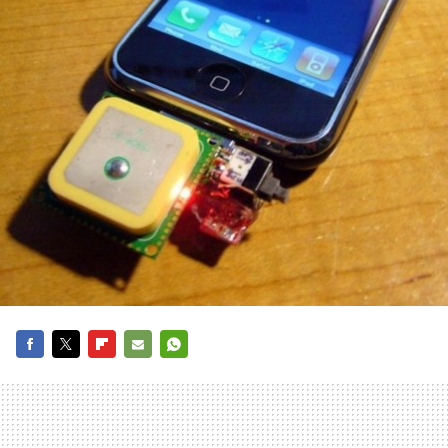
FACEBOOK
TWITTER
FLIPBOARD
E-
WHATSAPP
MAIL