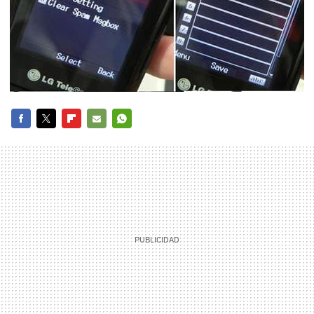
FACEBOOK
TWITTER
FLIPBOARD
E-
WHATSAPP
MAIL