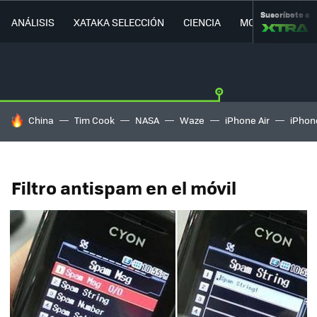
Suscríbete a
ANÁLISIS
XATAKA SELECCIÓN
CIENCIA
MOVILIDAD
HOY SE HABLA DE
China
Tim Cook
NASA
Waze
iPhone Air
iPhone
Filtro antispam en el móvil