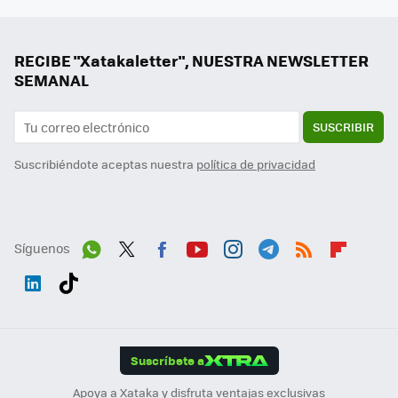
RECIBE "Xatakaletter", NUESTRA NEWSLETTER
SEMANAL
SUSCRIBIR
Suscribiéndote aceptas nuestra
política de privacidad
Síguenos
Wh
Twit
Fac
You
Inst
Tele
RSS
Flip
ats
ter
ebo
tub
agr
gra
boa
Link
Tikt
App
ok
e
am
m
rd
edI
ok
Suscríbete a
n
Apoya a Xataka y disfruta ventajas exclusivas