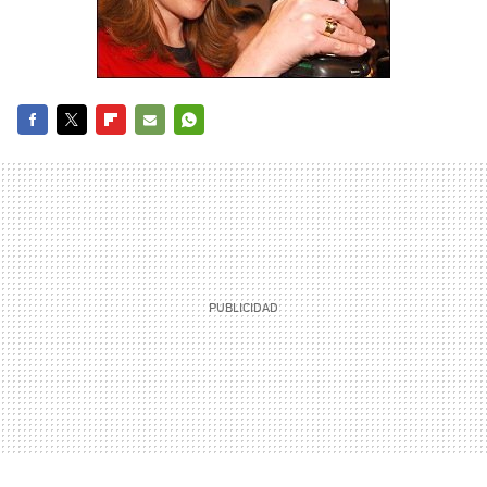
FACEBOOK
TWITTER
FLIPBOARD
E-
WHATSAPP
MAIL