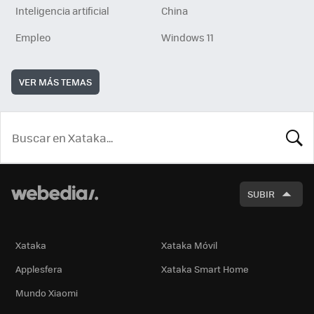
Inteligencia artificial
China
Empleo
Windows 11
VER MÁS TEMAS
BUSCA
SUBIR
Xataka
Xataka Móvil
Applesfera
Xataka Smart Home
Mundo Xiaomi