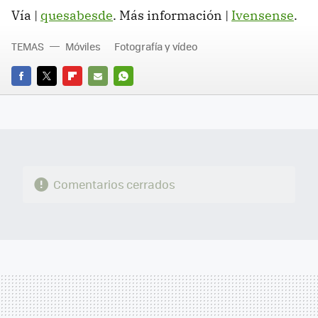
Vía |
quesabesde
. Más información |
Ivensense
.
TEMAS
Móviles
Fotografía y vídeo
FACEBOOK
TWITTER
FLIPBOARD
E-
WHATSAPP
MAIL
Comentarios cerrados