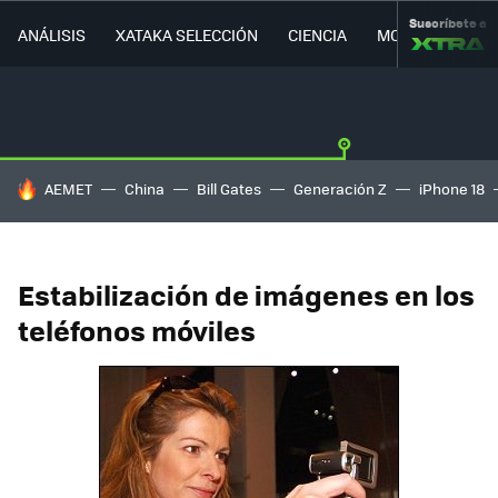
Suscríbete a
ANÁLISIS
XATAKA SELECCIÓN
CIENCIA
MOVILIDAD
HOY SE HABLA DE
AEMET
China
Bill Gates
Generación Z
iPhone 18
Estabilización de imágenes en los
teléfonos móviles