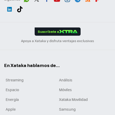
Wh
Twit
Fac
You
Inst
Tele
RSS
Flip
ats
ter
ebo
tub
agr
gra
boa
Link
Tikt
App
ok
e
am
m
rd
edI
ok
Suscríbete a
n
Apoya a Xataka y disfruta ventajas exclusivas
En Xataka hablamos de...
Streaming
Análisis
Espacio
Móviles
Energía
Xataka Movilidad
Apple
Samsung