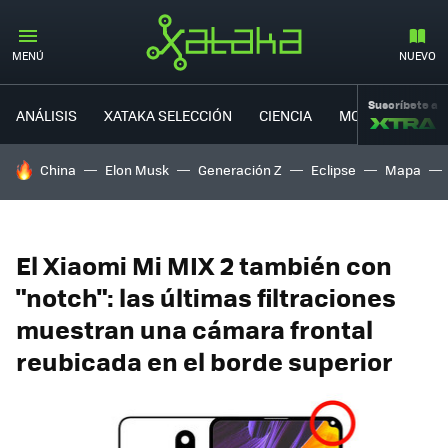
MENÚ
NUEVO
Suscríbete a
ANÁLISIS
XATAKA SELECCIÓN
CIENCIA
MOVILIDAD
HOY SE HABLA DE
China
Elon Musk
Generación Z
Eclipse
Mapa
El Xiaomi Mi MIX 2 también con
"notch": las últimas filtraciones
muestran una cámara frontal
reubicada en el borde superior