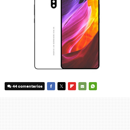
44 comentarios
FACEBOOK
TWITTER
FLIPBOARD
E-
WHATSAPP
MAIL