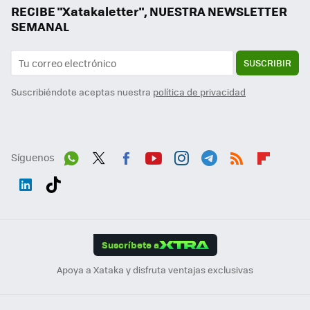
RECIBE "Xatakaletter", NUESTRA NEWSLETTER
SEMANAL
SUSCRIBIR
Suscribiéndote aceptas nuestra
política de privacidad
Síguenos
Wh
Twit
Fac
You
Inst
Tele
RSS
Flip
ats
ter
ebo
tub
agr
gra
boa
Link
Tikt
App
ok
e
am
m
rd
edI
ok
Suscríbete a
n
Apoya a Xataka y disfruta ventajas exclusivas