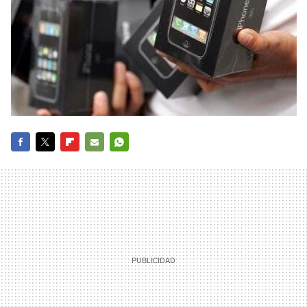
FACEBOOK
TWITTER
FLIPBOARD
E-
WHATSAPP
MAIL