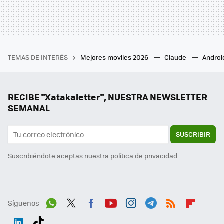
TEMAS DE INTERÉS
Mejores moviles 2026
Claude
Androi
RECIBE "Xatakaletter", NUESTRA NEWSLETTER
SEMANAL
SUSCRIBIR
Suscribiéndote aceptas nuestra
política de privacidad
Síguenos
Wh
Twit
Fac
You
Inst
Tele
RSS
Flip