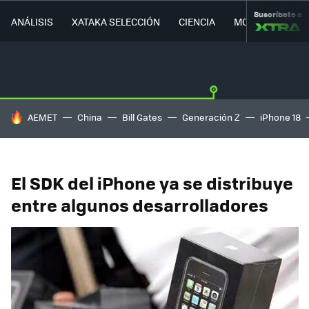
Suscríbete a
ANÁLISIS
XATAKA SELECCIÓN
CIENCIA
MOVILIDAD
HOY SE HABLA DE
AEMET
China
Bill Gates
Generación Z
iPhone 18
El SDK del iPhone ya se distribuye
entre algunos desarrolladores