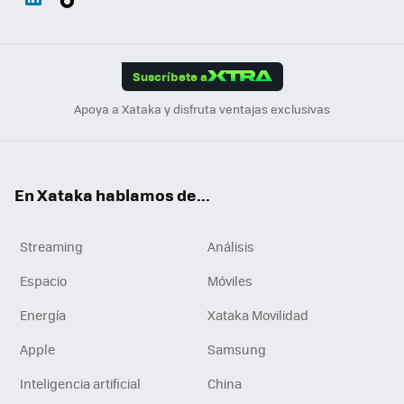
ats
ter
ebo
tub
agr
gra
boa
Link
Tikt
App
ok
e
am
m
rd
edI
ok
Suscríbete a
n
Apoya a Xataka y disfruta ventajas exclusivas
En Xataka hablamos de...
Streaming
Análisis
Espacio
Móviles
Energía
Xataka Movilidad
Apple
Samsung
Inteligencia artificial
China