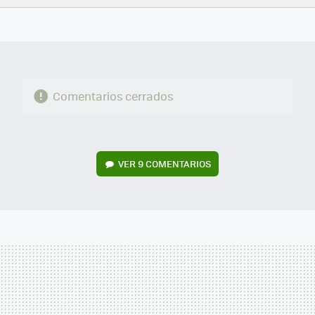
FACEBOOK
TWITTER
FLIPBOARD
E-
WHATSAPP
MAIL
Comentarios cerrados
VER
9 COMENTARIOS