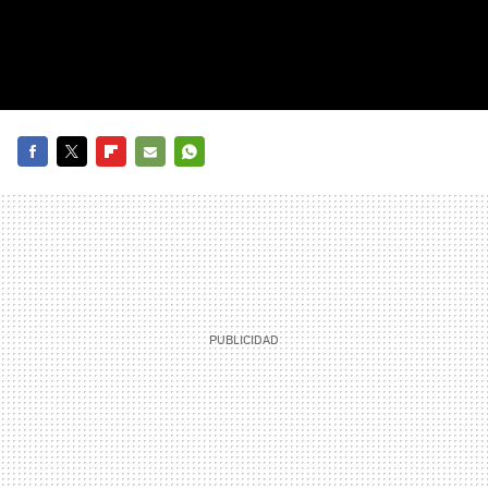
FACEBOOK
TWITTER
FLIPBOARD
E-
WHATSAPP
MAIL