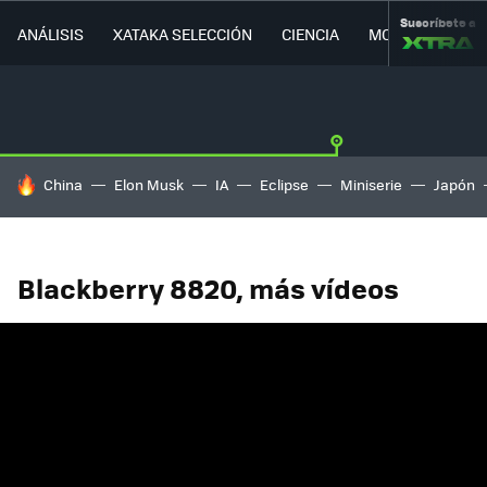
Suscríbete a
ANÁLISIS
XATAKA SELECCIÓN
CIENCIA
MOVILIDAD
HOY SE HABLA DE
China
Elon Musk
IA
Eclipse
Miniserie
Japón
Blackberry 8820, más vídeos