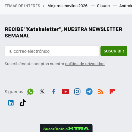
TEMAS DE INTERÉS
Mejores moviles 2026
Claude
Androi
RECIBE "Xatakaletter", NUESTRA NEWSLETTER
SEMANAL
SUSCRIBIR
Suscribiéndote aceptas nuestra
política de privacidad
Síguenos
Wh
Twit
Fac
You
Inst
Tele
RSS
Flip
ats
ter
ebo
tub
agr
gra
boa
Link
Tikt
App
ok
e
am
m
rd
edI
ok
Suscríbete a
n