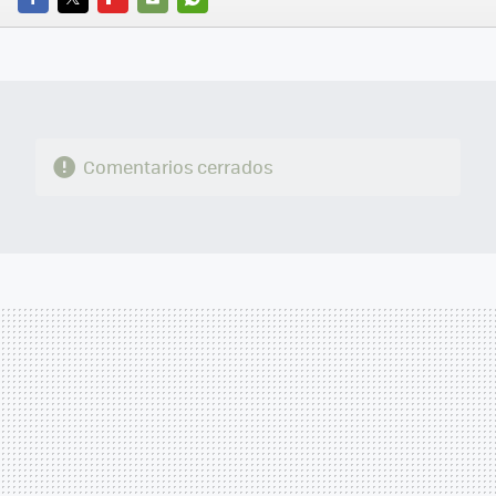
FACEBOOK
TWITTER
FLIPBOARD
E-
WHATSAPP
MAIL
Comentarios cerrados