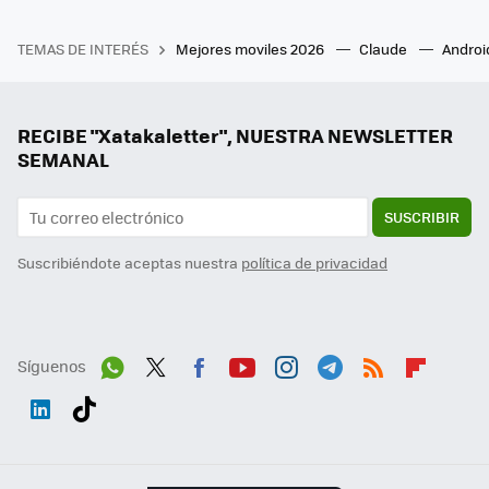
TEMAS DE INTERÉS
Mejores moviles 2026
Claude
Androi
RECIBE "Xatakaletter", NUESTRA NEWSLETTER
SEMANAL
SUSCRIBIR
Suscribiéndote aceptas nuestra
política de privacidad
Síguenos
Wh
Twit
Fac
You
Inst
Tele
RSS
Flip
ats
ter
ebo
tub
agr
gra
boa
Link
Tikt
App
ok
e
am
m
rd
edI
ok