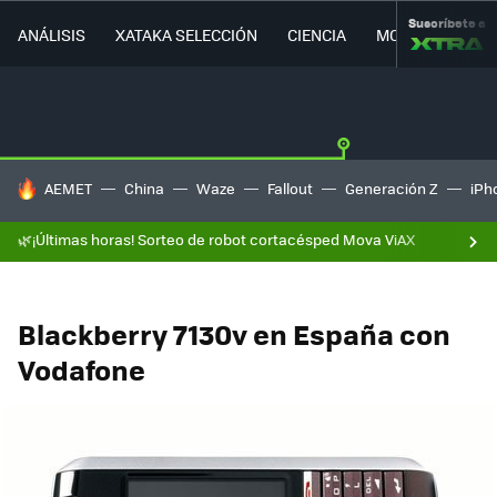
Suscríbete a
ANÁLISIS
XATAKA SELECCIÓN
CIENCIA
MOVILIDAD
HOY SE HABLA DE
AEMET
China
Waze
Fallout
Generación Z
iPh
🌿¡Últimas horas! Sorteo de robot cortacésped Mova ViAX
Blackberry 7130v en España con
Vodafone