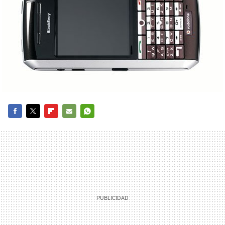
FACEBOOK
TWITTER
FLIPBOARD
E-
WHATSAPP
MAIL