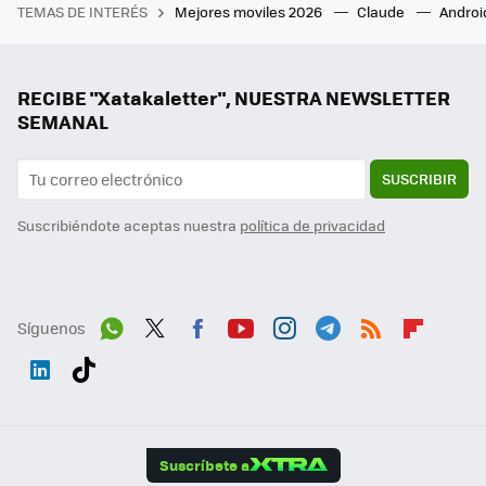
TEMAS DE INTERÉS
Mejores moviles 2026
Claude
Androi
RECIBE "Xatakaletter", NUESTRA NEWSLETTER
SEMANAL
SUSCRIBIR
Suscribiéndote aceptas nuestra
política de privacidad
Síguenos
Wh
Twit
Fac
You
Inst
Tele
RSS
Flip
ats
ter
ebo
tub
agr
gra
boa
Link
Tikt
App
ok
e
am
m
rd
edI
ok
Suscríbete a
n