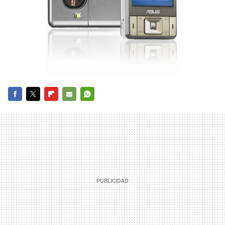
FACEBOOK
TWITTER
FLIPBOARD
E-
WHATSAPP
MAIL