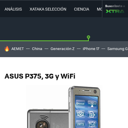
Suscríbete a
ANÁLISIS
XATAKA SELECCIÓN
CIENCIA
MOVILIDAD
HOY SE HABLA DE
AEMET
China
Generación Z
iPhone 17
Samsung G
ASUS P375, 3G y WiFi