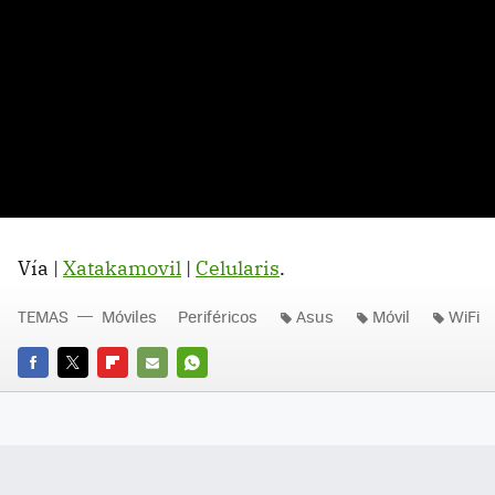
Vía |
Xatakamovil
|
Celularis
.
TEMAS
Móviles
Periféricos
Asus
Móvil
WiFi
FACEBOOK
TWITTER
FLIPBOARD
E-
WHATSAPP
MAIL