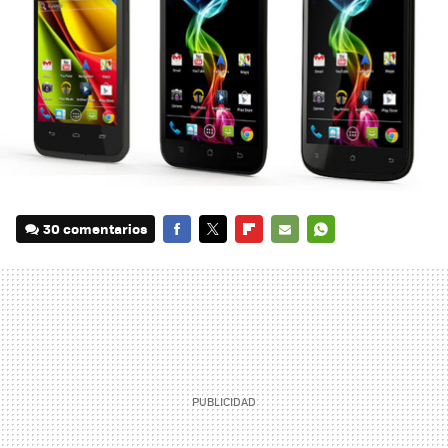
30 comentarios
FACEBOOK
TWITTER
FLIPBOARD
E-
WHATSAPP
MAIL