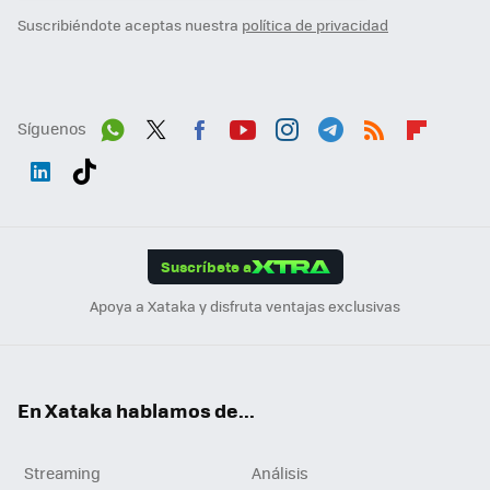
Suscribiéndote aceptas nuestra
política de privacidad
Síguenos
Wh
Twit
Fac
You
Inst
Tele
RSS
Flip
ats
ter
ebo
tub
agr
gra
boa
Link
Tikt
App
ok
e
am
m
rd
edI
ok
Suscríbete a
n
Apoya a Xataka y disfruta ventajas exclusivas
En Xataka hablamos de...
Streaming
Análisis