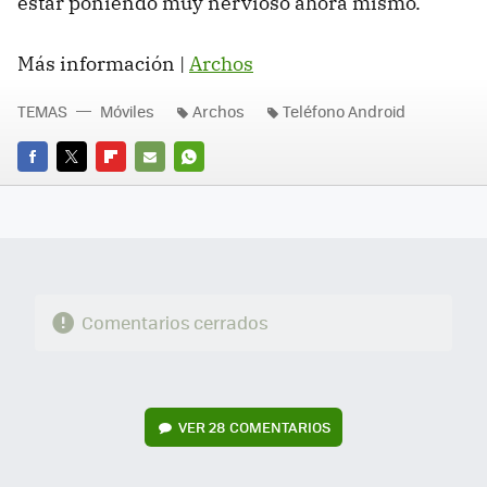
estar poniendo muy nervioso ahora mismo.
Más información |
Archos
TEMAS
Móviles
Archos
Teléfono Android
FACEBOOK
TWITTER
FLIPBOARD
E-
WHATSAPP
MAIL
Comentarios cerrados
VER
28 COMENTARIOS