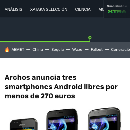
Suscríbete a
ANÁLISIS
XATAKA SELECCIÓN
CIENCIA
MOVILIDAD
HOY SE HABLA DE
AEMET
China
Sequía
Waze
Fallout
Generació
Archos anuncia tres
smartphones Android libres por
menos de 270 euros