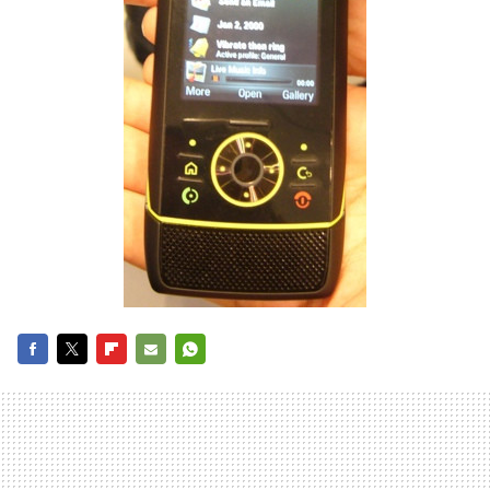
FACEBOOK
TWITTER
FLIPBOARD
E-
WHATSAPP
MAIL