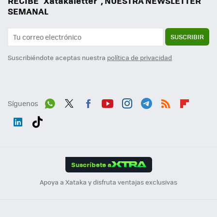
RECIBE "Xatakaletter", NUESTRA NEWSLETTER
SEMANAL
SUSCRIBIR
Suscribiéndote aceptas nuestra
política de privacidad
Síguenos
Wh
Twit
Fac
You
Inst
Tele
RSS
Flip
ats
ter
ebo
tub
agr
gra
boa
Link
Tikt
App
ok
e
am
m
rd
edI
ok
Suscríbete a
n
Apoya a Xataka y disfruta ventajas exclusivas