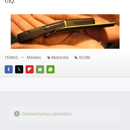
UIQ.
TEMAS
Móviles
Motorola
3GSM
FACEBOOK
TWITTER
FLIPBOARD
E-
WHATSAPP
MAIL
Comentarios cerrados