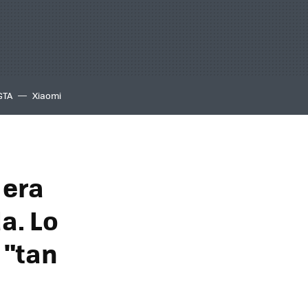
GTA
Xiaomi
 era
a. Lo
 "tan