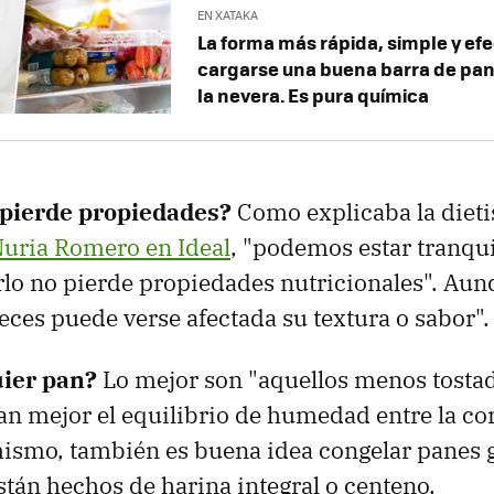
EN XATAKA
La forma más rápida, simple y efe
cargarse una buena barra de pan
la nevera. Es pura química
pierde propiedades?
Como explicaba la dieti
uria Romero en Ideal
, "podemos estar tranqui
rlo no pierde propiedades nutricionales". Aun
veces puede verse afectada su textura o sabor".
uier pan?
Lo mejor son "aquellos menos tostad
an mejor el equilibrio de humedad entre la cor
mismo, también es buena idea congelar panes 
stán hechos de harina integral o centeno.