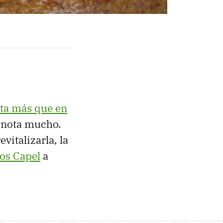
ota más que en
 nota mucho.
vitalizarla, la
los Capel
a