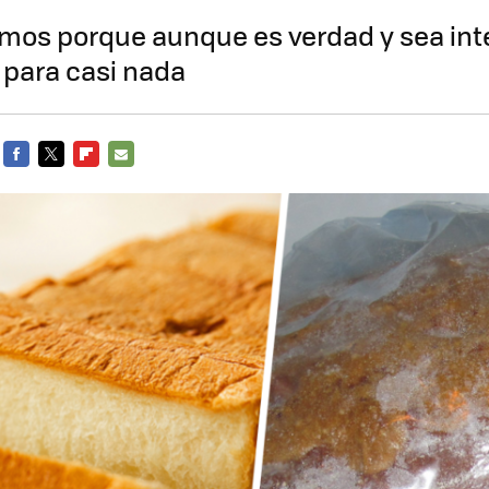
amos porque aunque es verdad y sea inte
e para casi nada
FACEBOOK
TWITTER
FLIPBOARD
E-
MAIL