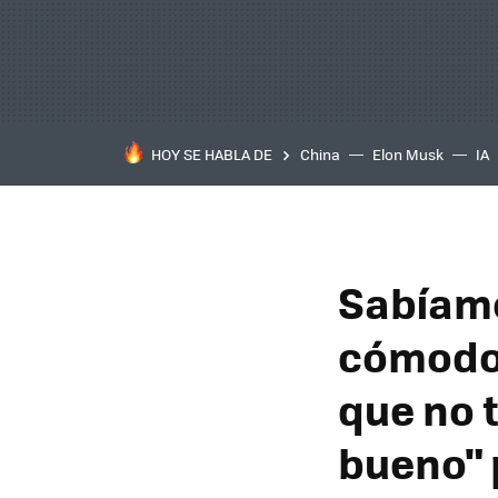
HOY SE HABLA DE
China
Elon Musk
IA
Sabíamo
cómodo,
que no 
bueno" 