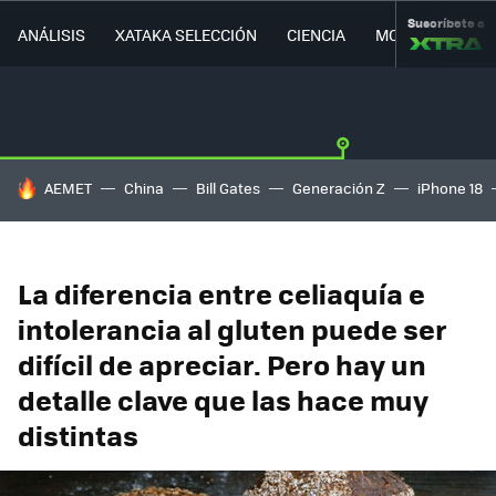
Suscríbete a
ANÁLISIS
XATAKA SELECCIÓN
CIENCIA
MOVILIDAD
HOY SE HABLA DE
AEMET
China
Bill Gates
Generación Z
iPhone 18
La diferencia entre celiaquía e
intolerancia al gluten puede ser
difícil de apreciar. Pero hay un
detalle clave que las hace muy
distintas