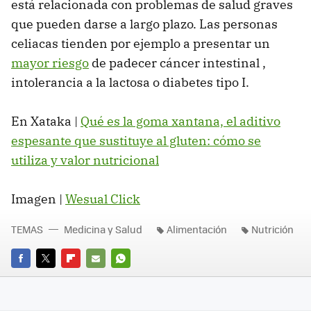
está relacionada con problemas de salud graves
que pueden darse a largo plazo. Las personas
celiacas tienden por ejemplo a presentar un
mayor riesgo
de padecer cáncer intestinal ,
intolerancia a la lactosa o diabetes tipo I.
En Xataka |
Qué es la goma xantana, el aditivo
espesante que sustituye al gluten: cómo se
utiliza y valor nutricional
Imagen |
Wesual Click
TEMAS
Medicina y Salud
Alimentación
Nutrición
FACEBOOK
TWITTER
FLIPBOARD
E-
WHATSAPP
MAIL