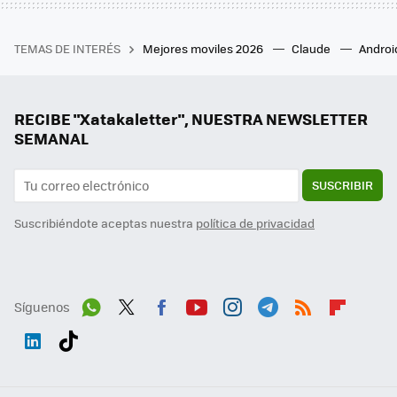
TEMAS DE INTERÉS
Mejores moviles 2026
Claude
Androi
RECIBE "Xatakaletter", NUESTRA NEWSLETTER
SEMANAL
SUSCRIBIR
Suscribiéndote aceptas nuestra
política de privacidad
Síguenos
Wh
Twit
Fac
You
Inst
Tele
RSS
Flip
ats
ter
ebo
tub
agr
gra
boa
Link
Tikt
App
ok
e
am
m
rd
edI
ok