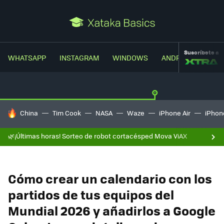
Suscríbete a
WHATSAPP
INSTAGRAM
WINDOWS
ANDROID
TRUC
HOY SE HABLA DE
China
Tim Cook
NASA
Waze
iPhone Air
iPhone
🌿¡Últimas horas! Sorteo de robot cortacésped Mova ViAX
Cómo crear un calendario con los
partidos de tus equipos del
Mundial 2026 y añadirlos a Google