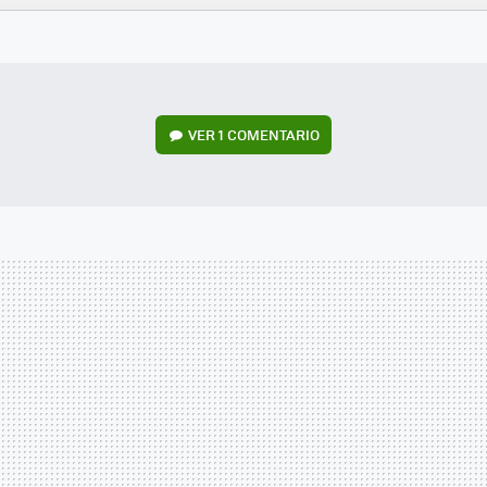
FACEBOOK
TWITTER
FLIPBOARD
E-
WHATSAPP
MAIL
VER
1 COMENTARIO