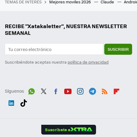
TEMAS DE INTERÉS
Mejores moviles 2026
Claude
Androi
RECIBE "Xatakaletter", NUESTRA NEWSLETTER
SEMANAL
SUSCRIBIR
Suscribiéndote aceptas nuestra
política de privacidad
Síguenos
Wh
Twit
Fac
You
Inst
Tele
RSS
Flip
ats
ter
ebo
tub
agr
gra
boa
Link
Tikt
App
ok
e
am
m
rd
edI
ok
Suscríbete a
n