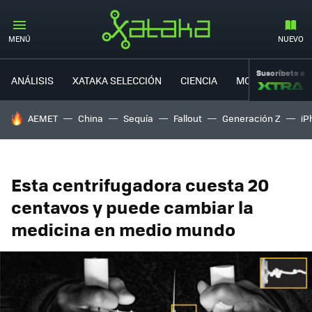
MENÚ
NUEVO
Suscríbete a
ANÁLISIS
XATAKA SELECCIÓN
CIENCIA
MOVILIDAD
HOY SE HABLA DE
AEMET
China
Sequía
Fallout
Generación Z
iP
Esta centrifugadora cuesta 20
centavos y puede cambiar la
medicina en medio mundo