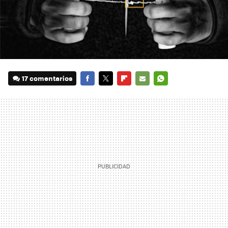
17 comentarios
FACEBOOK
TWITTER
FLIPBOARD
E-
WHATSAPP
MAIL