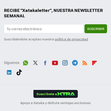
RECIBE "Xatakaletter", NUESTRA NEWSLETTER
SEMANAL
SUSCRIBIR
Suscribiéndote aceptas nuestra
política de privacidad
Síguenos
Wh
Twit
Fac
You
Inst
Tele
RSS
Flip
ats
ter
ebo
tub
agr
gra
boa
Link
Tikt
App
ok
e
am
m
rd
edI
ok
Suscríbete a
n
Apoya a Xataka y disfruta ventajas exclusivas