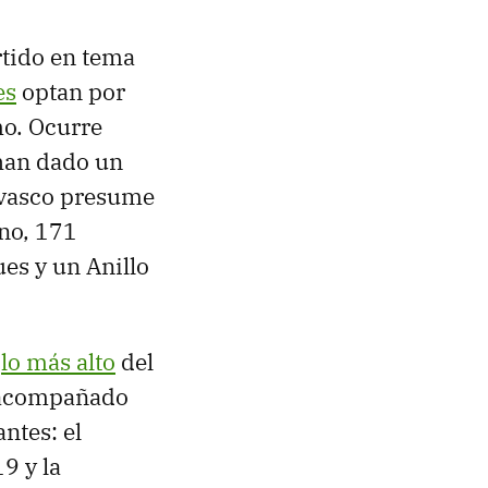
tido en tema
es
optan por
mo. Ocurre
 han dado un
vasco presume
no, 171
ues y un Anillo
n
lo más alto
del
o acompañado
ntes: el
9 y la