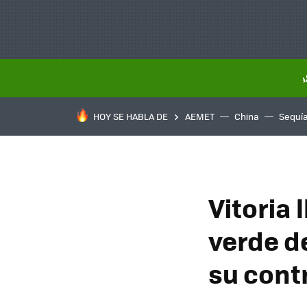
HOY SE HABLA DE
AEMET
China
Sequí
Vitoria
verde d
su cont