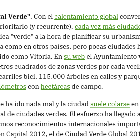
tal Verde"
. Con el
calentamiento global
conver
ioritario (y recurrente),
cada vez más ciudad
gica "verde" a la hora de planificar su urbanis
a como en otros países, pero pocas ciudades
ido como Vitoria. En
su web
el Ayuntamiento 
tros cuadrados de zonas verdes por cada veci
arriles bici, 115.000 árboles en calles y parq
lómetros
con
hectáreas
de campo.
le ha ido nada mal y la ciudad
suele colarse
e
al de ciudades verdes. El esfuerzo ha llegad
nos reconocimientos internacionales importa
 Capital 2012, el de Ciudad Verde Global 201