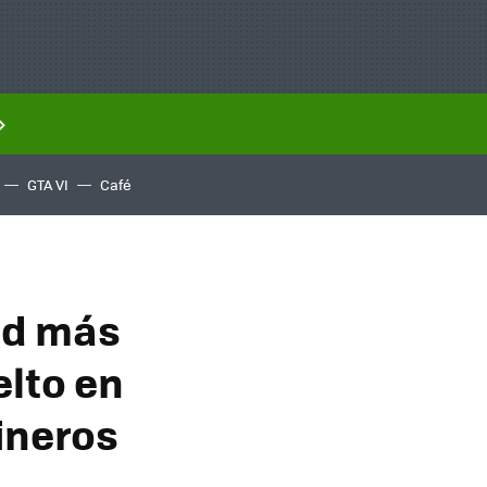
GTA VI
Café
dad más
elto en
ineros