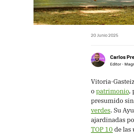
20 Junio 2025
Carlos Pr
Editor - Mag
Vitoria-Gastei
o
patrimonio
,
presumido sin 
verdes
. Su Ay
ajardinadas po
TOP 10
de las 