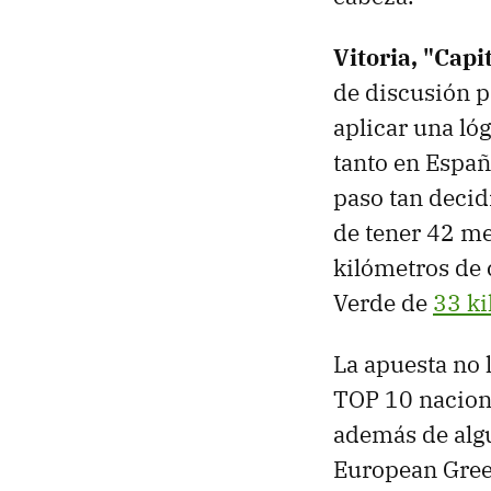
Vitoria, "Capi
de discusión pr
aplicar una ló
tanto en Españ
paso tan decid
de tener 42 me
kilómetros de c
Verde de
33 ki
La apuesta no 
TOP 10 nacion
además de algu
European Green