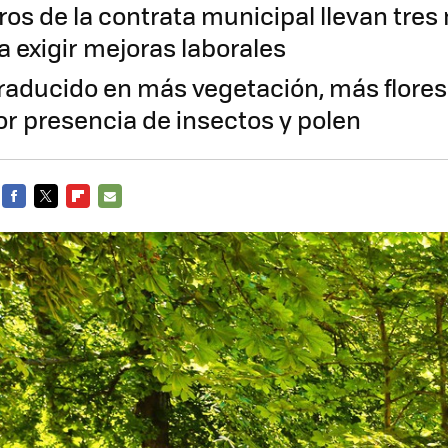
ros de la contrata municipal llevan tre
a exigir mejoras laborales
traducido en más vegetación, más flores 
or presencia de insectos y polen
FACEBOOK
TWITTER
FLIPBOARD
E-
MAIL