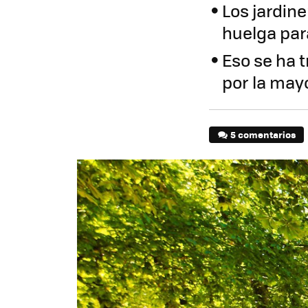
Los jardine
huelga par
Eso se ha 
por la may
5 comentarios