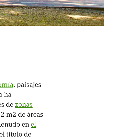
omía
, paisajes
o ha
es de
zonas
42 m2 de áreas
 menudo en
el
l título de