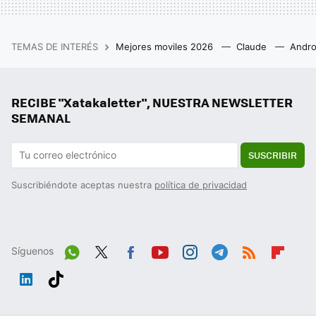
TEMAS DE INTERÉS
Mejores moviles 2026
Claude
Andro
RECIBE "Xatakaletter", NUESTRA NEWSLETTER
SEMANAL
SUSCRIBIR
Suscribiéndote aceptas nuestra
política de privacidad
Síguenos
Wh
Twit
Fac
You
Inst
Tele
RSS
Flip
ats
ter
ebo
tub
agr
gra
boa
Link
Tikt