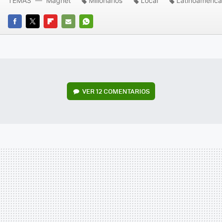
TEMAS
Magnet
Millonarios
Local
Latinoamérica
FACEBOOK
TWITTER
FLIPBOARD
E-
WHATSAPP
MAIL
VER
12 COMENTARIOS