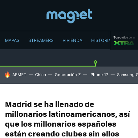
Suscríbete a
MAPAS
STREAMERS
VIVIENDA
HISTORIA
HOY SE HABLA DE
AEMET
China
Generación Z
iPhone 17
Samsung G
Madrid se ha llenado de
millonarios latinoamericanos, así
que los millonarios españoles
están creando clubes sin ellos