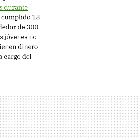
s durante
n cumplido 18
ededor de 300
os jóvenes no
tienen dinero
a cargo del