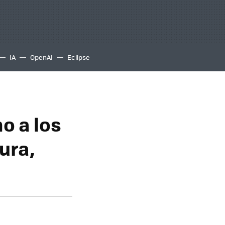
IA
OpenAI
Eclipse
o a los
ura,