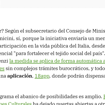
r? Según el subsecretario del Consejo de Minis
ini, sí, porque la iniciativa enviaría un mens
rticipación en la vida pública del Italia, desde 
encial "para fortalecer el tejido social del país"
enzi
la medida se aplica de forma automática 
es
sin complejos trámites burocráticos, y todo
una
aplicación
,
18app
, donde podrán dispensa
grama el abanico de posibilidades es amplio.
enes Culturales
ha dejado puertas abiertas a ot