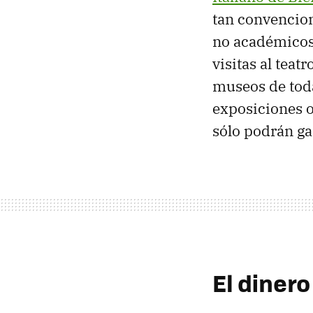
tan convencio
no académicos 
visitas al teat
museos de toda
exposiciones o 
sólo podrán gas
El dinero