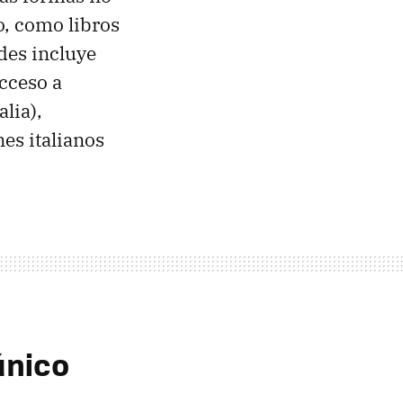
, como libros
des incluye
acceso a
lia),
nes italianos
único