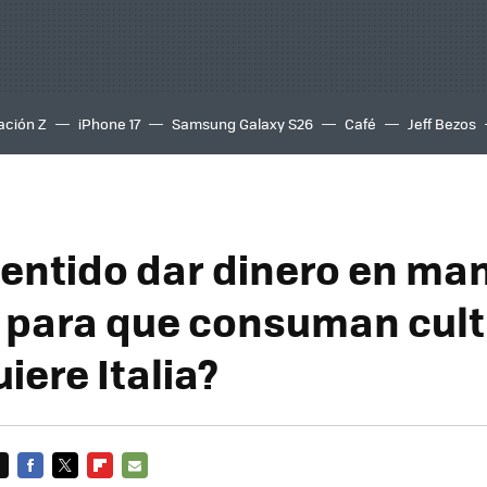
ación Z
iPhone 17
Samsung Galaxy S26
Café
Jeff Bezos
sentido dar dinero en man
 para que consuman cult
iere Italia?