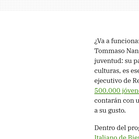
¿Va a funciona
Tommaso Nannic
juventud: su pa
culturas, es es
ejecutivo de R
500.000 jóven
contarán con 
a su gusto.
Dentro del pro
Italiano de Bi