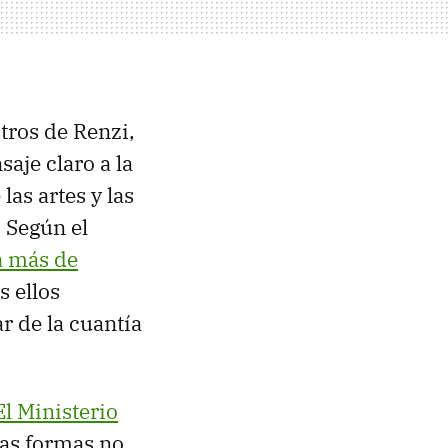
tros de Renzi,
aje claro a la
las artes y las
. Según el
a más de
s ellos
r de la cuantía
El Ministerio
ras formas no