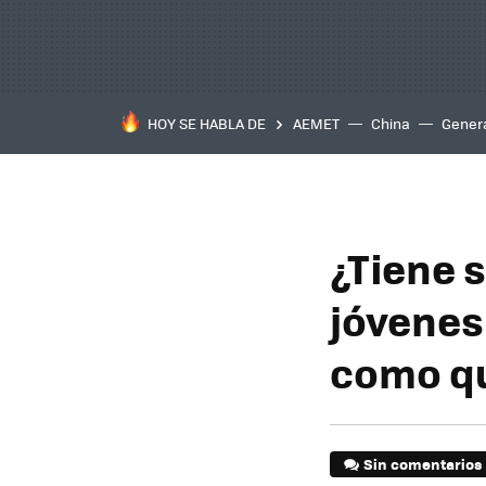
HOY SE HABLA DE
AEMET
China
Gener
¿Tiene 
jóvenes
como qu
Sin comentarios