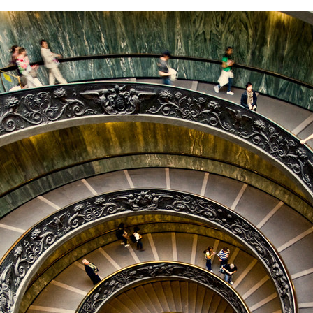
FACEBOOK
TWITTER
FLIPBOARD
E-
MAIL