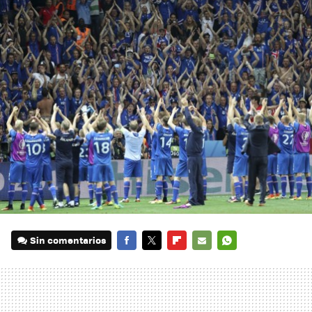
Sin comentarios
FACEBOOK
TWITTER
FLIPBOARD
E-
WHATSAPP
MAIL