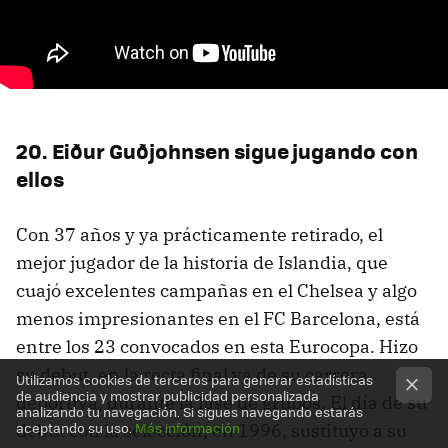
20. Eiður Guðjohnsen sigue jugando con
ellos
Con 37 años y ya prácticamente retirado, el
mejor jugador de la historia de Islandia, que
cuajó excelentes campañas en el Chelsea y algo
menos impresionantes en el FC Barcelona, está
entre los 23 convocados en esta Eurocopa. Hizo
su debut, en la recta final ya de su carrera
Utilizamos cookies de terceros para generar estadísticas
de audiencia y mostrar publicidad personalizada
deportiva, durante la fase de grupos. El día de su
analizando tu navegación. Si sigues navegando estarás
aceptando su uso.
Más información
debut con la selección, en 1996, sustituyó a su