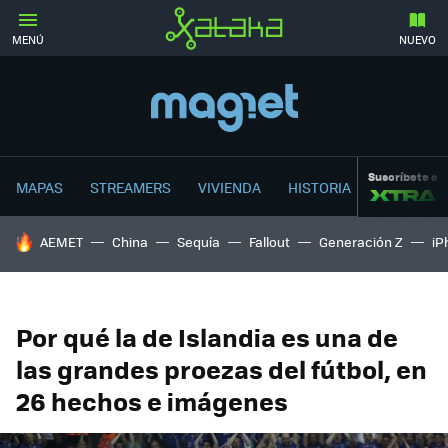
MENÚ
NUEVO
Suscríbete a
MAPAS
STREAMERS
VIVIENDA
HISTORIA
HOY SE HABLA DE
AEMET
China
Sequía
Fallout
Generación Z
iP
Por qué la de Islandia es una de
las grandes proezas del fútbol, en
26 hechos e imágenes