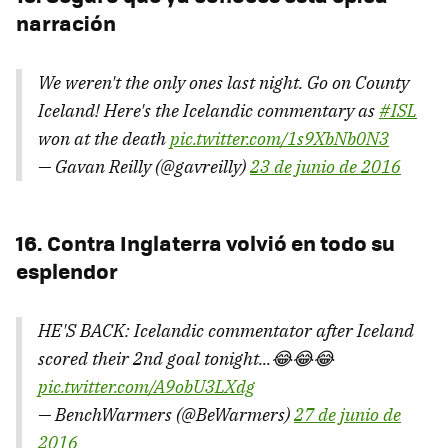
narración
We weren't the only ones last night. Go on County
Iceland! Here's the Icelandic commentary as
#ISL
won at the death
pic.twitter.com/1s9XbNb0N3
— Gavan Reilly (@gavreilly)
23 de junio de 2016
16. Contra Inglaterra volvió en todo su
esplendor
HE'S BACK: Icelandic commentator after Iceland
scored their 2nd goal tonight...😂😂😂
pic.twitter.com/A9obU3LXdg
— BenchWarmers (@BeWarmers)
27 de junio de
2016