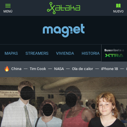
MENÚ
NUEVO
Suscríbete a
MAPAS
STREAMERS
VIVIENDA
HISTORIA
HOY SE HABLA DE
China
Tim Cook
NASA
Ola de calor
iPhone 18