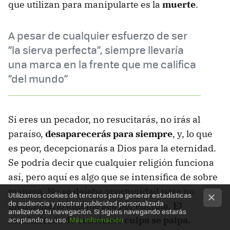
que utilizan para manipularte es la
muerte
.
A pesar de cualquier esfuerzo de ser
“la sierva perfecta”, siempre llevaría
una marca en la frente que me califica
“del mundo”
Si eres un pecador, no resucitarás, no irás al
paraíso,
desaparecerás para siempre
, y, lo que
es peor, decepcionarás a Dios para la eternidad.
Se podría decir que cualquier religión funciona
así, pero aquí es algo que se intensifica de sobre
manera. No se dejaba oportunidad para no
Utilizamos cookies de terceros para generar estadísticas
de audiencia y mostrar publicidad personalizada
mencionarlo aunque sea por encima.
El
analizando tu navegación. Si sigues navegando estarás
sentimiento de constante culpa se palpa.
aceptando su uso.
Más información