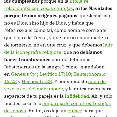
los cumpleaños
porque en la
Biblia se
relacionaba con cosas chungas
,
ni las Navidades
porque tenían orígenes paganos
, que Jesucristo
no es Dios, sino hijo de Dios, y había que
referirse a él como tal, como hombre corriente
que bajó a la Tierra, y que murió en un madero
de tormento, no en una cruz, y que debemos
huir
de la iconografía religiosa
; que
no debíamos
hacer transfusiones
porque debíamos
"abstenernos de la sangre", como "mandaban"
en
Génesis 9:4
;
Levítico 17:10
;
Deuteronomio
12:23
y
Hechos 15:28
. Y por supuesto
nada de
sexo antes del matrimonio
, y la única razón para
separarte de tu pareja es la
infidelidad
. Ah, y sólo
puedes casarte o
emparejarte con otros Testigos
de Jehová
. En fin, os dejo un
enlace
para que