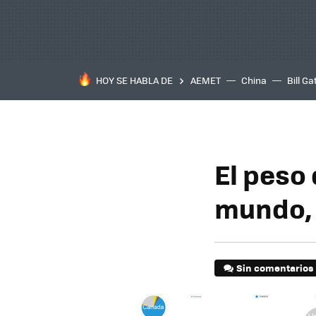
HOY SE HABLA DE
AEMET
China
Bill Ga
El peso 
mundo, 
Sin comentarios