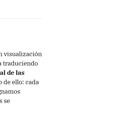
n visualización
na traduciendo
al de las
 de ello: cada
signamos
s se