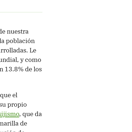
de nuestra
 la población
rrolladas. Le
undial, y como
un 13.8% de los
que el
 su propio
sijismo
, que da
marilla de