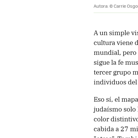
Autora: © Carrie Os
A un simple v
cultura viene d
mundial, pero 
sigue la fe mu
tercer grupo m
individuos del
Eso sí, el map
judaísmo solo 
color distintiv
cabida a 27 mi