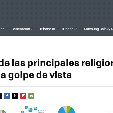
tes
Generación Z
iPhone 18
iPhone 17
Samsung Galaxy 
de las principales religio
a golpe de vista
FACEBOOK
TWITTER
FLIPBOARD
E-
MAIL