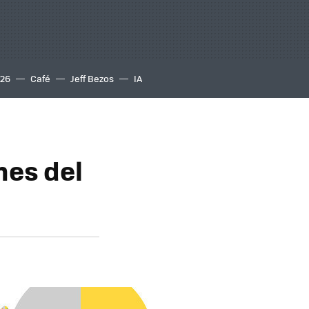
S26
Café
Jeff Bezos
IA
nes del