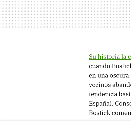
Su historia la
cuando Bostick
en una oscura 
vecinos abando
tendencia bast
España). Consc
Bostick comenz