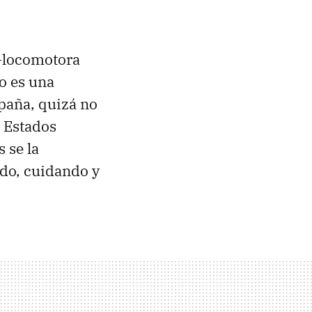
-locomotora
o es una
paña, quizá no
, Estados
 se la
do, cuidando y