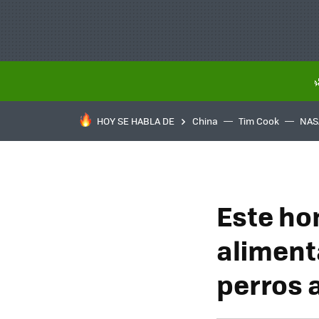
HOY SE HABLA DE
China
Tim Cook
NAS
Este ho
aliment
perros