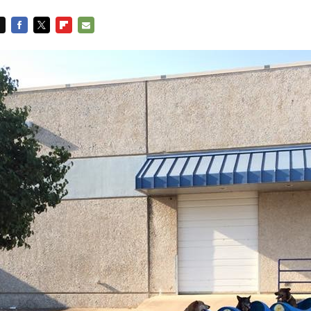
FACEBOOK
TWITTER
FLIPBOARD
E-
MAIL