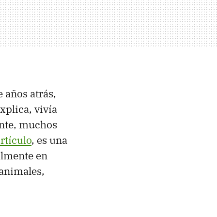
 años atrás,
plica, vivía
ente, muchos
rtículo
, es una
almente en
 animales,