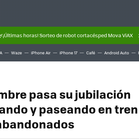
🌿¡Últimas horas! Sorteo de robot cortacésped Mova ViAX
A
Waze
iPhone Air
iPhone 17
Café
Android Auto
mbre pasa su jubilación
ando y paseando en tren
 abandonados