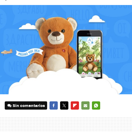
Sin comentarios
FACEBOOK
TWITTER
FLIPBOARD
E-
WHATSAPP
MAIL