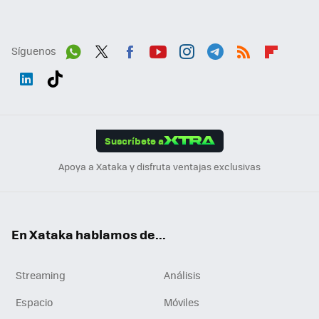
Síguenos
Wh
Twit
Fac
You
Inst
Tele
RSS
Flip
ats
ter
ebo
tub
agr
gra
boa
Link
Tikt
App
ok
e
am
m
rd
edI
ok
Suscríbete a
n
Apoya a Xataka y disfruta ventajas exclusivas
En Xataka hablamos de...
Streaming
Análisis
Espacio
Móviles