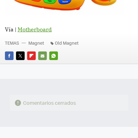
Vía |
Motherboard
TEMAS
Magnet
Old Magnet
FACEBOOK
TWITTER
FLIPBOARD
E-
WHATSAPP
MAIL
Comentarios cerrados