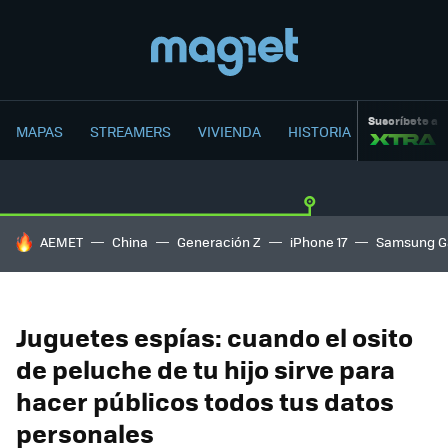
Suscríbete a
MAPAS
STREAMERS
VIVIENDA
HISTORIA
HOY SE HABLA DE
AEMET
China
Generación Z
iPhone 17
Samsung G
Juguetes espías: cuando el osito
de peluche de tu hijo sirve para
hacer públicos todos tus datos
personales