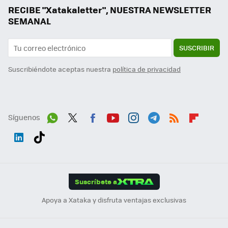
RECIBE "Xatakaletter", NUESTRA NEWSLETTER
SEMANAL
SUSCRIBIR
Suscribiéndote aceptas nuestra
política de privacidad
Síguenos
Wh
Twit
Fac
You
Inst
Tele
RSS
Flip
ats
ter
ebo
tub
agr
gra
boa
Link
Tikt
App
ok
e
am
m
rd
edI
ok
Suscríbete a
n
Apoya a Xataka y disfruta ventajas exclusivas