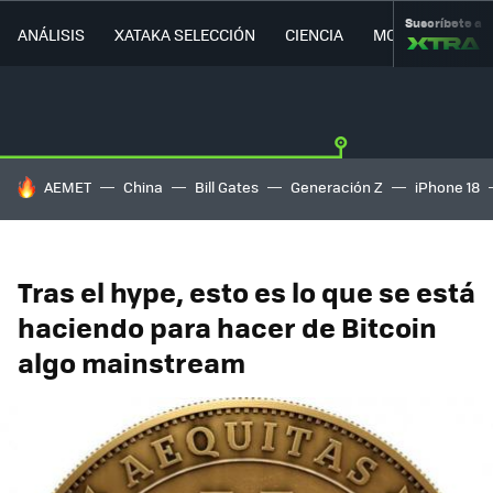
Suscríbete a
ANÁLISIS
XATAKA SELECCIÓN
CIENCIA
MOVILIDAD
HOY SE HABLA DE
AEMET
China
Bill Gates
Generación Z
iPhone 18
Tras el hype, esto es lo que se está
haciendo para hacer de Bitcoin
algo mainstream