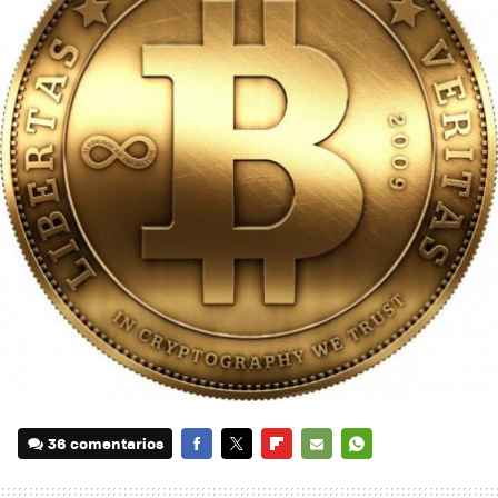
36 comentarios
FACEBOOK
TWITTER
FLIPBOARD
E-
WHATSAPP