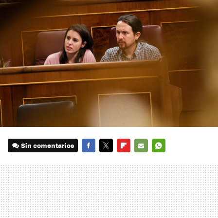
Sin comentarios
FACEBOOK
TWITTER
FLIPBOARD
E-
WHATSAPP
MAIL