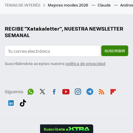
TEMAS DE INTERÉS
Mejores moviles 2026
Claude
Androi
RECIBE "Xatakaletter", NUESTRA NEWSLETTER
SEMANAL
SUSCRIBIR
Suscribiéndote aceptas nuestra
política de privacidad
Síguenos
Wh
Twit
Fac
You
Inst
Tele
RSS
Flip
ats
ter
ebo
tub
agr
gra
boa
Link
Tikt
App
ok
e
am
m
rd
edI
ok
Suscríbete a
n