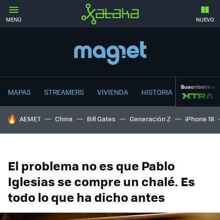
MENÚ
NUEVO
Suscríbete a
MAPAS
STREAMERS
VIVIENDA
HISTORIA
HOY SE HABLA DE
AEMET
China
Bill Gates
Generación Z
iPhone 18
El problema no es que Pablo
Iglesias se compre un chalé. Es
todo lo que ha dicho antes