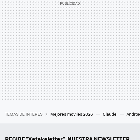
TEMAS DE INTERÉS
Mejores moviles 2026
Claude
Androi
RECIBE "Xatakaletter", NUESTRA NEWSLETTER