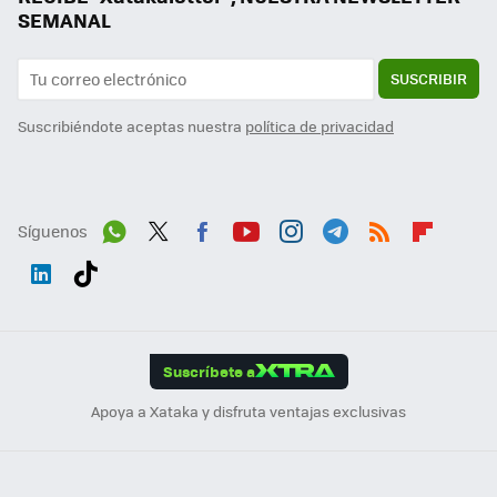
SEMANAL
SUSCRIBIR
Suscribiéndote aceptas nuestra
política de privacidad
Síguenos
Wh
Twit
Fac
You
Inst
Tele
RSS
Flip
ats
ter
ebo
tub
agr
gra
boa
Link
Tikt
App
ok
e
am
m
rd
edI
ok
Suscríbete a
n
Apoya a Xataka y disfruta ventajas exclusivas