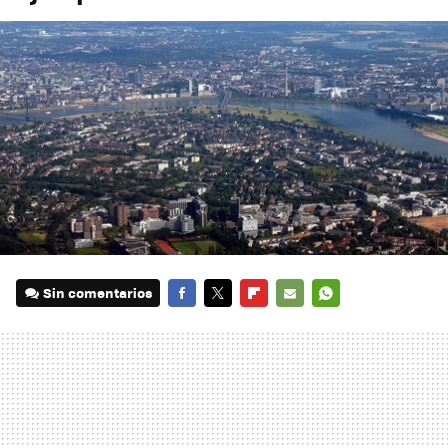
Sin comentarios
FACEBOOK
TWITTER
FLIPBOARD
E-
WHATSAPP
MAIL