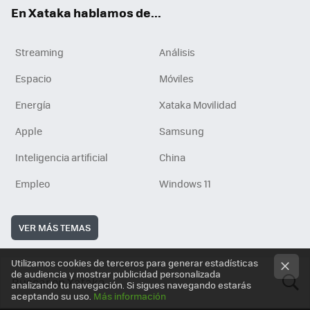
En Xataka hablamos de...
Streaming
Análisis
Espacio
Móviles
Energía
Xataka Movilidad
Apple
Samsung
Inteligencia artificial
China
Empleo
Windows 11
VER MÁS TEMAS
Utilizamos cookies de terceros para generar estadísticas
de audiencia y mostrar publicidad personalizada
analizando tu navegación. Si sigues navegando estarás
aceptando su uso.
Más información
BUSCA