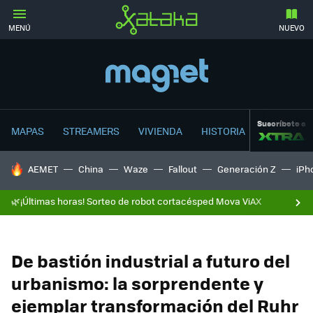
MENÚ
NUEVO
Suscríbete a
MAPAS
STREAMERS
VIVIENDA
HISTORIA
HOY SE HABLA DE
AEMET
China
Waze
Fallout
Generación Z
iPh
🌿¡Últimas horas! Sorteo de robot cortacésped Mova ViAX
De bastión industrial a futuro del
urbanismo: la sorprendente y
ejemplar transformación del Ruhr