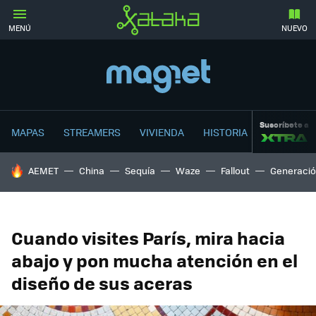
MENÚ
NUEVO
Suscríbete a
MAPAS
STREAMERS
VIVIENDA
HISTORIA
HOY SE HABLA DE
AEMET
China
Sequía
Waze
Fallout
Generació
Cuando visites París, mira hacia
abajo y pon mucha atención en el
diseño de sus aceras