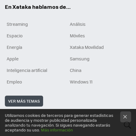
En Xataka hablamos de...
Streaming
Análisis
Espacio
Móviles
Energía
Xataka Movilidad
Apple
Samsung
Inteligencia artificial
China
Empleo
Windows 11
VER MÁS TEMAS
Utilizamos cookies de terceros para generar estadísticas
de audiencia y mostrar publicidad personalizada
analizando tu navegación. Si sigues navegando estarás
aceptando su uso.
Más información
BUSCA