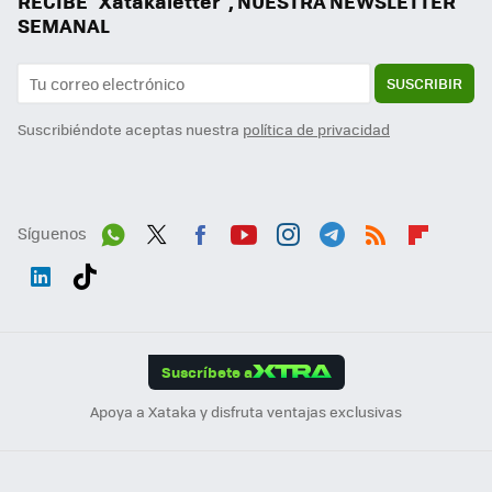
RECIBE "Xatakaletter", NUESTRA NEWSLETTER
SEMANAL
SUSCRIBIR
Suscribiéndote aceptas nuestra
política de privacidad
Síguenos
Wh
Twit
Fac
You
Inst
Tele
RSS
Flip
ats
ter
ebo
tub
agr
gra
boa
Link
Tikt
App
ok
e
am
m
rd
edI
ok
Suscríbete a
n
Apoya a Xataka y disfruta ventajas exclusivas