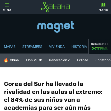
MENÚ
NUEVO
Suscríbete a
MAPAS
STREAMERS
VIVIENDA
HISTORIA
HOY SE HABLA DE
China
Elon Musk
Generación Z
Eclipse
Christoph
Corea del Sur ha llevado la
rivalidad en las aulas al extremo:
el 84% de sus niños van a
academias para ser aún más