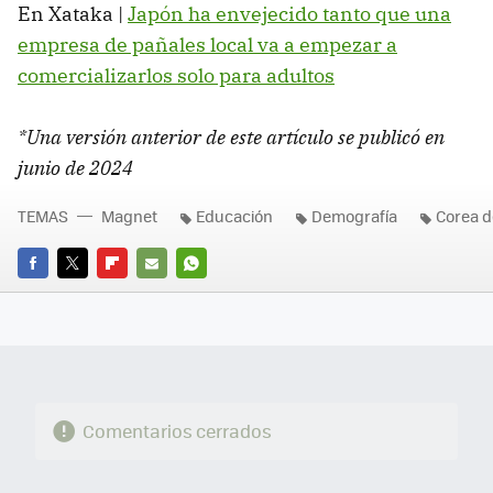
En Xataka |
Japón ha envejecido tanto que una
empresa de pañales local va a empezar a
comercializarlos solo para adultos
*Una versión anterior de este artículo se publicó en
junio de 2024
TEMAS
Magnet
Educación
Demografía
Corea d
FACEBOOK
TWITTER
FLIPBOARD
E-
WHATSAPP
MAIL
Comentarios cerrados