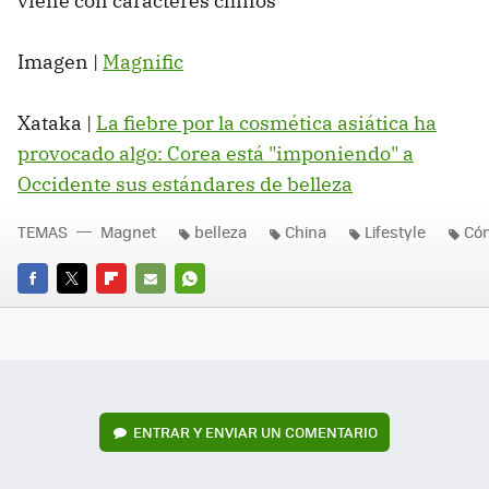
viene con caracteres chinos
Imagen |
Magnific
Xataka |
La fiebre por la cosmética asiática ha
provocado algo: Corea está "imponiendo" a
Occidente sus estándares de belleza
TEMAS
Magnet
belleza
China
Lifestyle
Cóm
FACEBOOK
TWITTER
FLIPBOARD
E-
WHATSAPP
MAIL
ENTRAR Y ENVIAR UN COMENTARIO