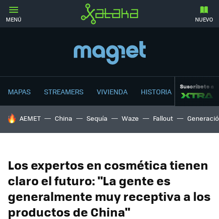
MENÚ
NUEVO
Suscríbete a
MAPAS
STREAMERS
VIVIENDA
HISTORIA
HOY SE HABLA DE
AEMET
China
Sequía
Waze
Fallout
Generació
Los expertos en cosmética tienen
claro el futuro: "La gente es
generalmente muy receptiva a los
productos de China"