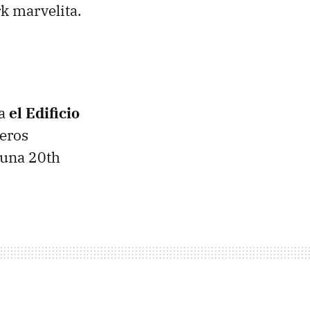
k marvelita.
ra
el Edificio
reros
 una 20th