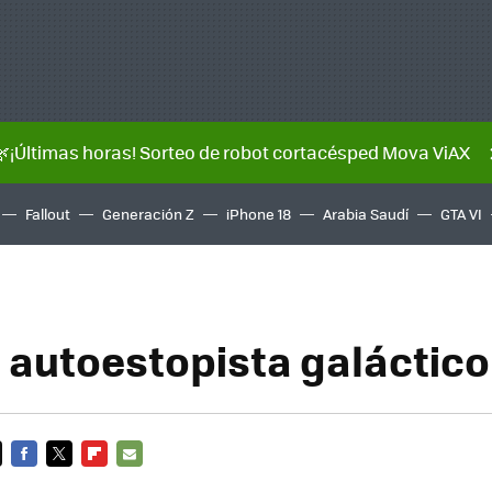
🌿¡Últimas horas! Sorteo de robot cortacésped Mova ViAX
Fallout
Generación Z
iPhone 18
Arabia Saudí
GTA VI
l autoestopista galáctic
FACEBOOK
TWITTER
FLIPBOARD
E-