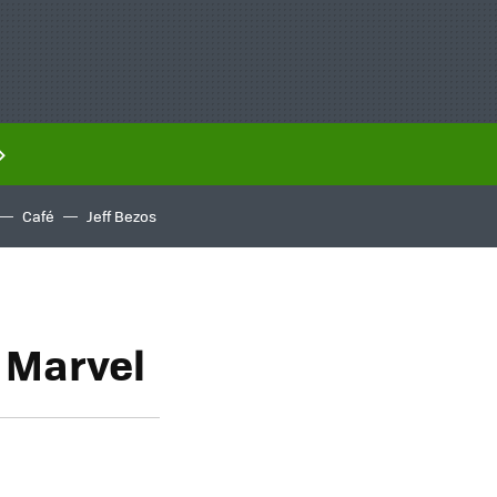
Café
Jeff Bezos
o Marvel