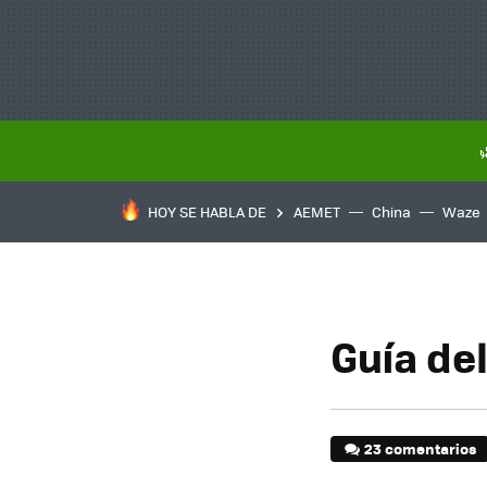
HOY SE HABLA DE
AEMET
China
Waze
Guía de
23 comentarios