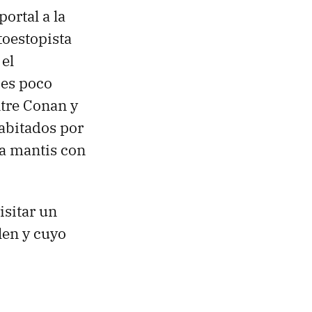
portal a la
toestopista
 el
ies poco
tre Conan y
abitados por
na mantis con
isitar un
len y cuyo