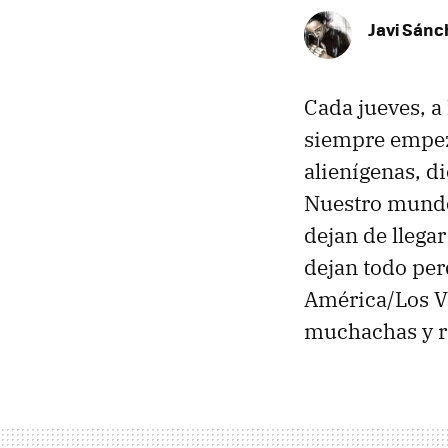
Javi Sánc
Cada jueves, a 
siempre empez
alienígenas, d
Nuestro mundo
dejan de llega
dejan todo per
América/Los Ve
muchachas y ra