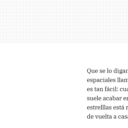
Que se lo diga
espaciales ll
es tan fácil: c
suele acabar 
estrelllas está
de vuelta a ca