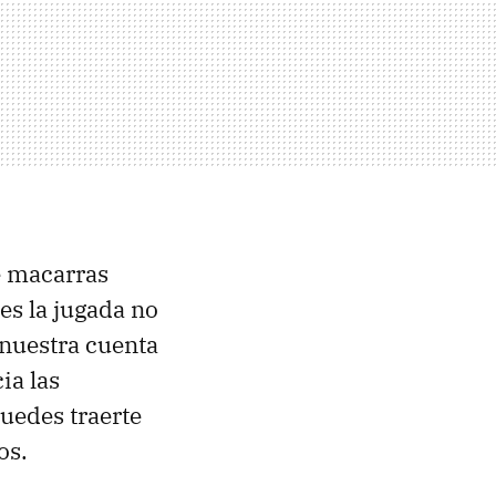
de macarras
les la jugada no
r nuestra cuenta
ia las
puedes traerte
os.