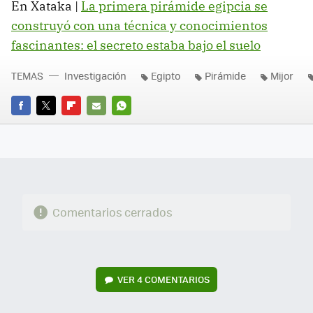
En Xataka |
La primera pirámide egipcia se
construyó con una técnica y conocimientos
fascinantes: el secreto estaba bajo el suelo
TEMAS
Investigación
Egipto
Pirámide
Mijor
FACEBOOK
TWITTER
FLIPBOARD
E-
WHATSAPP
MAIL
Comentarios cerrados
VER
4 COMENTARIOS