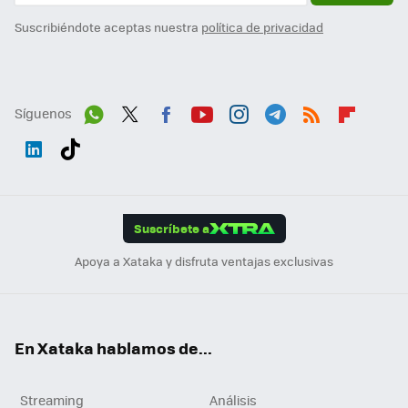
Suscribiéndote aceptas nuestra
política de privacidad
Síguenos
Wh
Twit
Fac
You
Inst
Tele
RSS
Flip
ats
ter
ebo
tub
agr
gra
boa
Link
Tikt
App
ok
e
am
m
rd
edI
ok
Suscríbete a
n
Apoya a Xataka y disfruta ventajas exclusivas
En Xataka hablamos de...
Streaming
Análisis