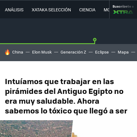
Suscríbete a
ANÁLISIS
XATAKA SELECCIÓN
CIENCIA
MOVILIDAD
HOY SE HABLA DE
China
Elon Musk
Generación Z
Eclipse
Mapa
Intuíamos que trabajar en las
pirámides del Antiguo Egipto no
era muy saludable. Ahora
sabemos lo tóxico que llegó a ser