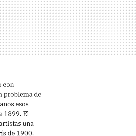
o con
un problema de
 años esos
e 1899. El
artistas una
rís de 1900.