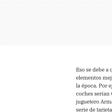
Eso se debe a 
elementos mej
la época. Por 
coches serían 
juguetero Arma
serie de tarje