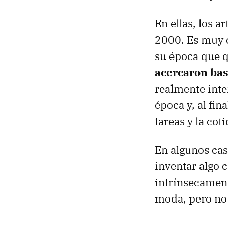
En ellas, los a
2000. Es muy c
su época que q
acercaron bast
realmente inte
época y, al fi
tareas y la cot
En algunos cas
inventar algo 
intrínsecament
moda, pero no 