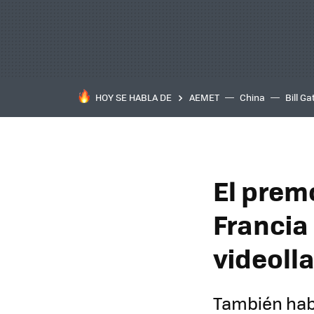
HOY SE HABLA DE
AEMET
China
Bill Ga
El prem
Francia 
videoll
También hab