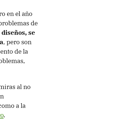
ro en el año
 problemas de
 diseños, se
na
, pero son
ento de la
roblemas,
miras al no
én
como a la
ro
.