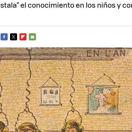
nstala" el conocimiento en los niños y c
FACEBOOK
TWITTER
FLIPBOARD
E-
MAIL