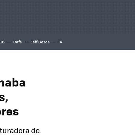
S26
Café
Jeff Bezos
IA
inaba
s,
ores
turadora de