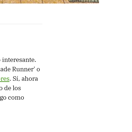
 interesante.
lade Runner' o
ores
. Sí, ahora
 de los
lgo como