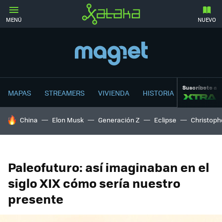
MENÚ
NUEVO
Suscríbete a
MAPAS
STREAMERS
VIVIENDA
HISTORIA
HOY SE HABLA DE
China
Elon Musk
Generación Z
Eclipse
Christoph
Paleofuturo: así imaginaban en el
siglo XIX cómo sería nuestro
presente