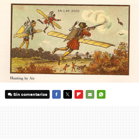
Sin comentarios
FACEBOOK
TWITTER
FLIPBOARD
E-
WHATSAPP
MAIL