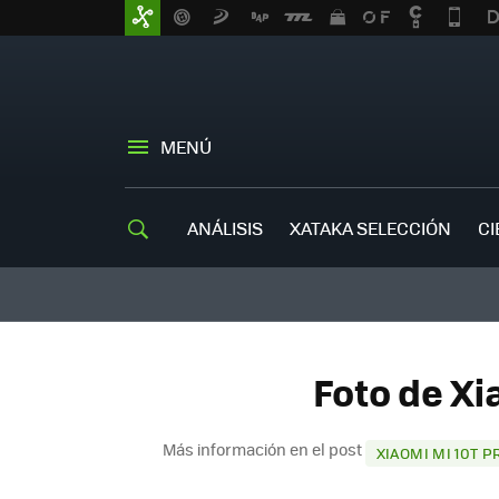
MENÚ
ANÁLISIS
XATAKA SELECCIÓN
CI
Foto de Xi
Más información en el post
XIAOMI MI 10T P