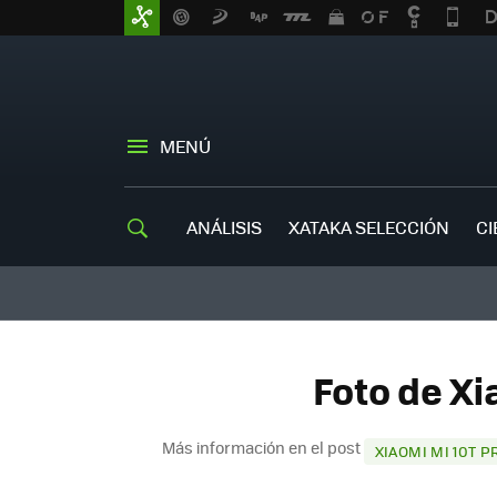
MENÚ
ANÁLISIS
XATAKA SELECCIÓN
CI
Foto de Xi
Más información en el post
XIAOMI MI 10T P