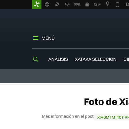
MENÚ
ANÁLISIS
XATAKA SELECCIÓN
CI
Foto de Xi
Más información en el post
XIAOMI MI 10T P