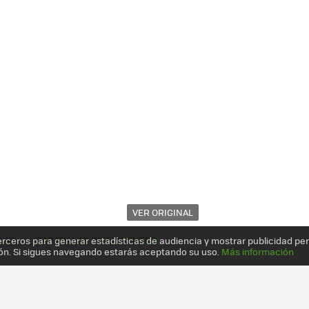
VER ORIGINAL
LAS
ZAPATILLAS INTELIGENTES
erceros para generar estadísticas de audiencia y mostrar publicidad pe
ón. Si sigues navegando estarás aceptando su uso.
Más información
S" CON JOROBA: BIENVENIDOS A LOS 80 CON LAS RS COMPUTER SHO