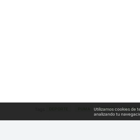
DEPORTE
PUMA
SMART
ZAPATIL
Utilizamos cookies de t
Tags
analizando tu navegaci
Más información en el post
PUMA ACTUALIZA SUS ZAPATILLAS "INTELIGENTE