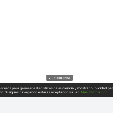
VER ORIGINAL
LAS
ZAPATILLAS INTELIGENTES
erceros para generar estadísticas de audiencia y mostrar publicidad pe
ón. Si sigues navegando estarás aceptando su uso.
Más información
S" CON JOROBA: BIENVENIDOS A LOS 80 CON LAS RS COMPUTER SHO