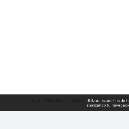
DEPORTE
PUMA
SMART
ZAPATIL
Utilizamos cookies de t
Tags
analizando tu navegaci
Más información en el post
PUMA ACTUALIZA SUS ZAPATILLAS "INTELIGENTE