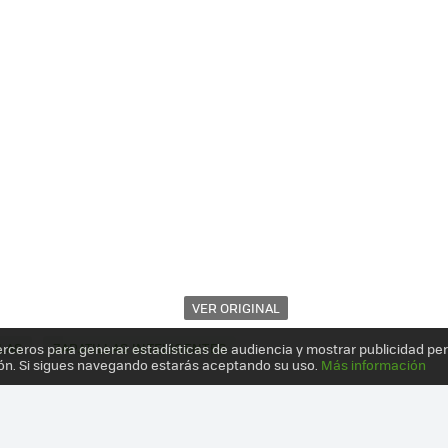
VER ORIGINAL
LAS
ZAPATILLAS INTELIGENTES
erceros para generar estadísticas de audiencia y mostrar publicidad pe
ón. Si sigues navegando estarás aceptando su uso.
Más información
S" CON JOROBA: BIENVENIDOS A LOS 80 CON LAS RS COMPUTER SHO