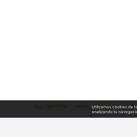
DEPORTE
PUMA
SMART
ZAPATIL
Utilizamos cookies de t
Tags
analizando tu navegaci
Más información en el post
PUMA ACTUALIZA SUS ZAPATILLAS "INTELIGENTE