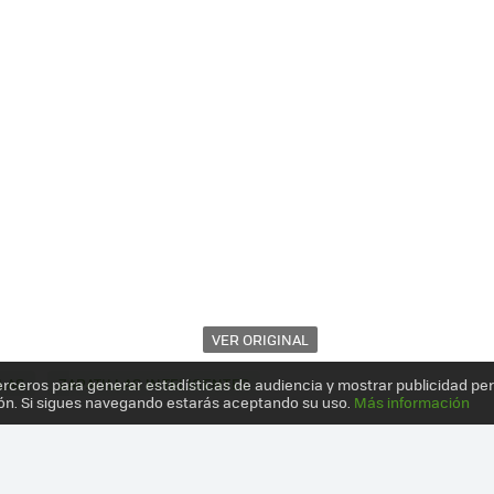
VER ORIGINAL
LAS
ZAPATILLAS INTELIGENTES
erceros para generar estadísticas de audiencia y mostrar publicidad pe
ón. Si sigues navegando estarás aceptando su uso.
Más información
S" CON JOROBA: BIENVENIDOS A LOS 80 CON LAS RS COMPUTER SHO