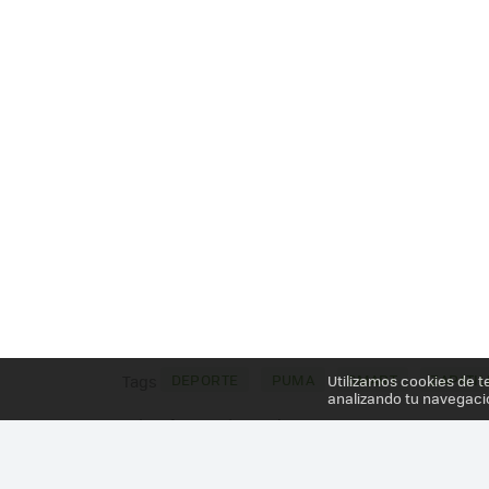
DEPORTE
PUMA
SMART
ZAPATIL
Utilizamos cookies de t
Tags
analizando tu navegaci
Más información en el post
PUMA ACTUALIZA SUS ZAPATILLAS "INTELIGENTE