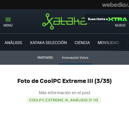
Suscríbete a
MENÚ
NUEVO
ANÁLISIS
XATAKA SELECCIÓN
CIENCIA
MOVILIDAD
PARTNERS
Innovación Volvo
Foto de CoolPC Extreme III (3/35)
Más información en el post
COOLPC EXTREME III, ANÁLISIS (Y IV)