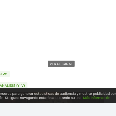
VER ORIGINAL
OLPC
NÁLISIS (Y IV)
erceros para generar estadísticas de audiencia y mostrar publicidad pe
ón. Si sigues navegando estarás aceptando su uso.
Más información