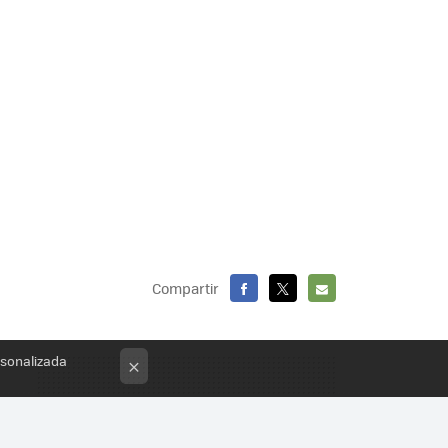
Compartir
FACEBOOK
X
E-
MAIL
rsonalizada
×