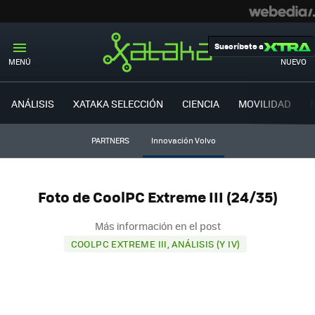
Suscríbete a
MENÚ
NUEVO
ANÁLISIS
XATAKA SELECCIÓN
CIENCIA
MOVILIDAD
PARTNERS
Innovación Volvo
Foto de CoolPC Extreme III (24/35)
Más información en el post
COOLPC EXTREME III, ANÁLISIS (Y IV)