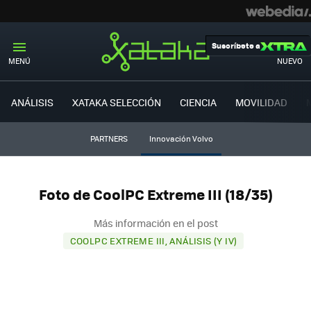
Suscríbete a
MENÚ
NUEVO
ANÁLISIS
XATAKA SELECCIÓN
CIENCIA
MOVILIDAD
PARTNERS
Innovación Volvo
Foto de CoolPC Extreme III (18/35)
Más información en el post
COOLPC EXTREME III, ANÁLISIS (Y IV)