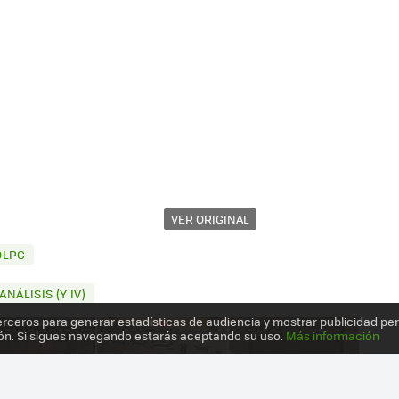
VER ORIGINAL
OLPC
NÁLISIS (Y IV)
erceros para generar estadísticas de audiencia y mostrar publicidad pe
ón. Si sigues navegando estarás aceptando su uso.
Más información