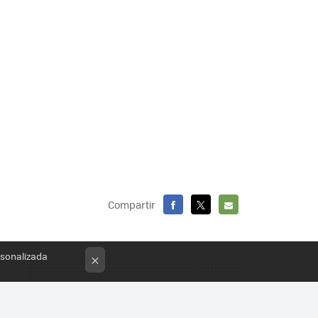
Compartir
FACEBOOK
X
E-
MAIL
rsonalizada
×