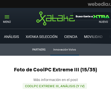
Suscríbete a
MENÚ
NUEVO
ANÁLISIS
XATAKA SELECCIÓN
CIENCIA
MOVILIDAD
PARTNERS
Innovación Volvo
Foto de CoolPC Extreme III (15/35)
Más información en el post
COOLPC EXTREME III, ANÁLISIS (Y IV)