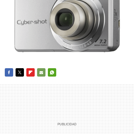
FACEBOOK
TWITTER
FLIPBOARD
E-
WHATSAPP
MAIL