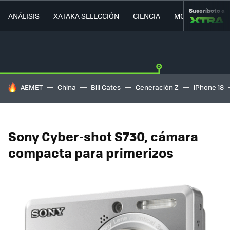
Suscríbete a
ANÁLISIS
XATAKA SELECCIÓN
CIENCIA
MOVILIDAD
HOY SE HABLA DE
AEMET
China
Bill Gates
Generación Z
iPhone 18
Sony Cyber-shot S730, cámara
compacta para primerizos