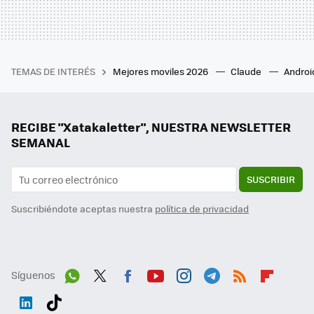
TEMAS DE INTERÉS
Mejores moviles 2026
Claude
Androi
RECIBE "Xatakaletter", NUESTRA NEWSLETTER
SEMANAL
SUSCRIBIR
Suscribiéndote aceptas nuestra
política de privacidad
Síguenos
Wh
Twit
Fac
You
Inst
Tele
RSS
Flip