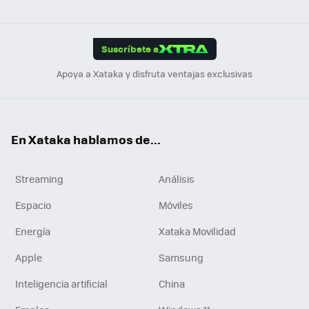
ats
ter
ebo
tub
agr
gra
boa
Link
Tikt
App
ok
e
am
m
rd
edI
ok
Suscríbete a
n
Apoya a Xataka y disfruta ventajas exclusivas
En Xataka hablamos de...
Streaming
Análisis
Espacio
Móviles
Energía
Xataka Movilidad
Apple
Samsung
Inteligencia artificial
China