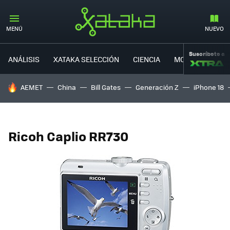
MENÚ
NUEVO
Suscríbete a
ANÁLISIS
XATAKA SELECCIÓN
CIENCIA
MOVILIDAD
HOY SE HABLA DE
AEMET
China
Bill Gates
Generación Z
iPhone 18
Ricoh Caplio RR730