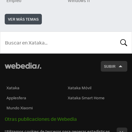
Empleo
Windows 11
VER MÁS TEMAS
BUSCA
SUBIR
Xataka
Xataka Móvil
Applesfera
Xataka Smart Home
Mundo Xiaomi
Otras publicaciones de Webedia
Utilizamos cookies de terceros para generar estadísticas